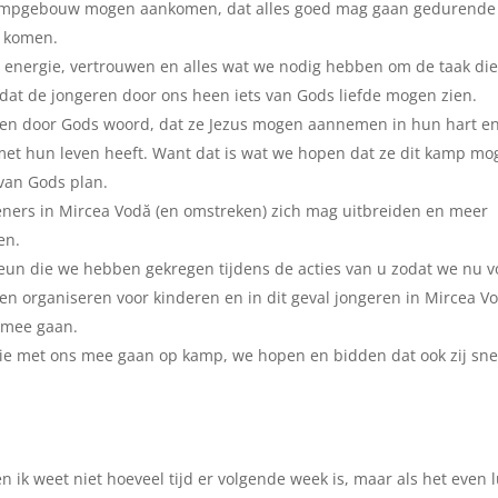
et kampgebouw mogen aankomen, dat alles goed mag gaan gedurende
n komen.
e, energie, vertrouwen en alles wat we nodig hebben om de taak di
 dat de jongeren door ons heen iets van Gods liefde mogen zien.
den door Gods woord, dat ze Jezus mogen aannemen in hun hart en
et hun leven heeft. Want dat is wat we hopen dat ze dit kamp m
van Gods plan.
eners in Mircea Vodă (en omstreken) zich mag uitbreiden en meer
en.
eun die we hebben gekregen tijdens de acties van u zodat we nu v
nnen organiseren voor kinderen en in dit geval jongeren in Mircea V
s mee gaan.
ie met ons mee gaan op kamp, we hopen en bidden dat ook zij sne
en ik weet niet hoeveel tijd er volgende week is, maar als het even l