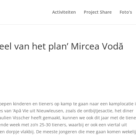
Activiteiten
Project Share
Foto’s
el van het plan’ Mircea Vodă
oepen kinderen en tieners op kamp te gaan naar een kamplocatie 
 van ‘Apă Vie uit Nieuwleusen, zoals de ontbijtjesactie, het diner
aulien Visscher heeft gemaakt, kunnen we ook dit jaar met de tiene
de week met zo’n 25-30 tieners, waarbij er ook een viertal uit
n dorpje vlakbij. De meeste jongeren die mee gaan komen wekeli