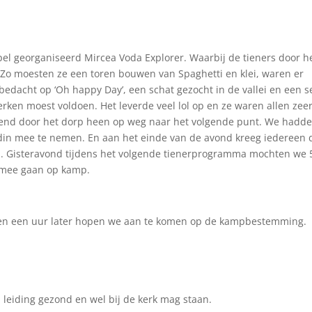
l georganiseerd Mircea Voda Explorer. Waarbij de tieners door h
 Zo moesten ze een toren bouwen van Spaghetti en klei, waren er
bedacht op ‘Oh happy Day’, een schat gezocht in de vallei en een se
en moest voldoen. Het leverde veel lol op en ze waren allen zee
nend door het dorp heen op weg naar het volgende punt. We hadd
din mee te nemen. En aan het einde van de avond kreeg iedereen 
. Gisteravond tijdens het volgende tienerprogramma mochten we 
 mee gaan op kamp.
 en een uur later hopen we aan te komen op de kampbestemming.
leiding gezond en wel bij de kerk mag staan.