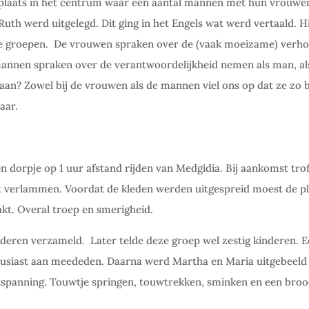
 plaats in het centrum waar een aantal mannen met hun vrouw
Ruth werd uitgelegd. Dit ging in het Engels wat werd vertaald. H
e groepen.
De vrouwen spraken over de (vaak moeizame) verho
nen spraken over de verantwoordelijkheid nemen als man, als
 aan? Zowel bij de vrouwen als de mannen viel ons op dat ze zo
aar.
n dorpje op 1 uur afstand rijden van Medgidia. Bij aankomst tro
et verlammen. Voordat de kleden werden uitgespreid moest de p
t. Overal troep en smerigheid.
nderen verzameld.
Later telde deze groep wel zestig kinderen. E
housiast aan meededen. Daarna werd Martha en Maria uitgebeeld
ontspanning. Touwtje springen, touwtrekken, sminken en een broo