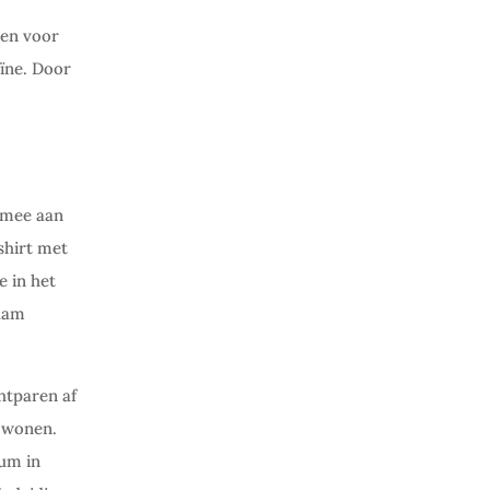
zen voor
aïne. Door
k mee aan
shirt met
e in het
naam
htparen af
a wonen.
rum in