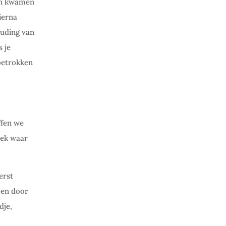
en kwamen
ierna
uding van
 je
 betrokken
ffen we
lek waar
erst
 en door
dje,