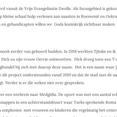
rd vanuit de Vrije Evangelisatie Zwolle. Als focusgebied is geko
 op kleine schaal hulp verlenen aan naasten in Roemenië en Oekr
 en gehandicapten willen we Gods koninkrijk zichtbaar maken
nooit eerder van gehoord hadden. In 2018 werkten Tjitske en i
 Dick en zijn vrouw Gerrie ontmoetten.
Dick droeg toen een T-
gbundel bij zich met daarop deze naam.
Het is een naam waar j
 ze dit project ondersteunden vanaf 2010 en dat de stad met de 
t. Verder is er die weken niet over gesproken.
er een werkreis naar Medgidia. De opzet was met een aantal ec
te knappen in een achterstandsbuurt waar Turks sprekende Rom
n ontplooien
met vrouwen en kinderen die regelmatig het cent