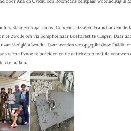
nd door Ana en Ovidiu een Roemeens echtpaar woonachtig in M
n Ida, Klaas en Anja, Jan en Cobi en Tjitske en Frans hadden de k
on te Zwolle om via Schiphol naar Boekarest te vliegen. Daar 
ur naar Medgidia bracht. Daar werden we opgepikt door Ovidiu en
ns verblijf voor te bereiden en de activiteiten met de vrouwen 
ijk te maken.