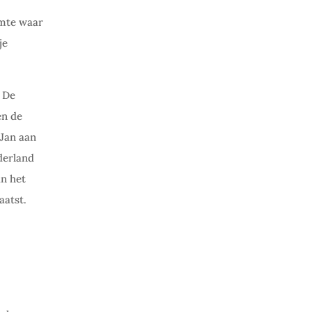
imte waar
je
. De
en de
Jan aan
derland
an het
aatst.