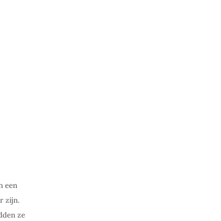
n een
 zijn.
adden ze