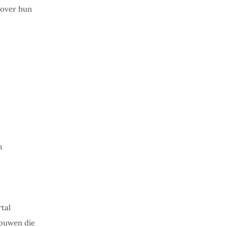
 over hun
m
tal
rouwen die