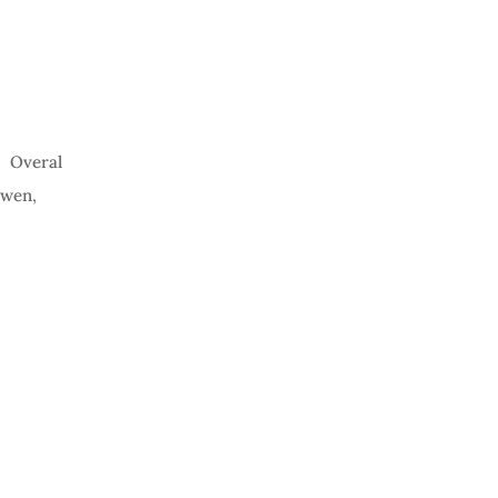
.
Overal
uwen,