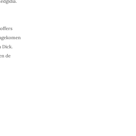
edgidia.
offers
aangekomen
 Dick.
en de