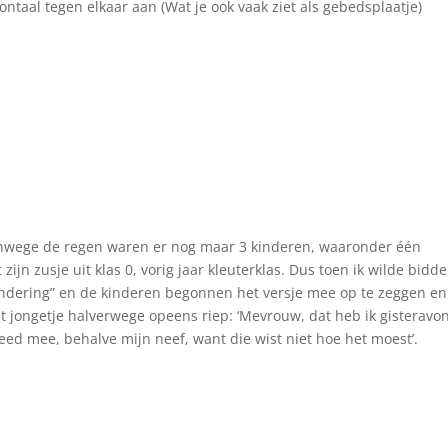
ntaal tegen elkaar aan (Wat je
ook vaak ziet als gebedsplaatje)
Vanwege de regen waren er nog maar 3 kinderen, waaronder één
 zijn zusje uit klas 0, vorig jaar kleuterklas. Dus toen ik wilde bidd
fundering” en de kinderen begonnen het versje mee op te zeggen en
het jongetje halverwege opeens riep: ‘Mevrouw, dat heb ik gisteravo
eed mee, behalve mijn neef, want die wist niet hoe het moest’.