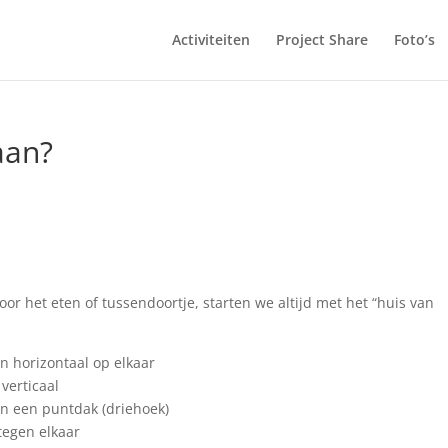
Activiteiten
Project Share
Foto’s
aan?
or het eten of tussendoortje, starten we altijd met het “huis van
 horizontaal op elkaar
verticaal
 een puntdak (driehoek)
tegen elkaar