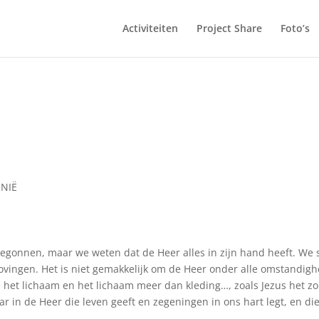
Activiteiten
Project Share
Foto’s
ENIË
begonnen, maar we weten dat de Heer alles in zijn hand heeft. We
rovingen. Het is niet gemakkelijk om de Heer onder alle omstandig
 het lichaam en het lichaam meer dan kleding…, zoals Jezus het zo
r in de Heer die leven geeft en zegeningen in ons hart legt, en die