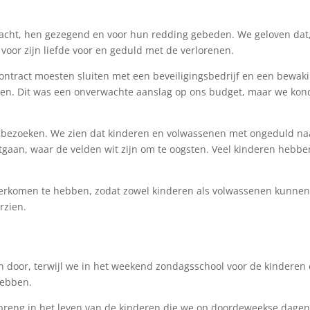
cht, hen gezegend en voor hun redding gebeden. We geloven dat, 
 voor zijn liefde voor en geduld met de verlorenen.
 contract moesten sluiten met een beveiligingsbedrijf en een bewa
n. Dit was een onverwachte aanslag op ons budget, maar we kond
elu bezoeken. We zien dat kinderen en volwassenen met ongeduld na
uitgaan, waar de velden wit zijn om te oogsten. Veel kinderen hebb
nderkomen te hebben, zodat zowel kinderen als volwassenen kun
orzien.
n door, terwijl we in het weekend zondagsschool voor de kinderen 
hebben.
breng in het leven van de kinderen die we op doordeweekse dagen o