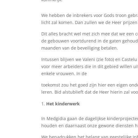
We hebben de inbrekers voor Gods troon gebra
licht zal komen. Dan zullen we de Heer prijzen
Dit alles bracht wel met zich mee dat we een
de gebouwen voortdurend in de gaten gehoude
maanden van de beveiliging betalen.
Intussen blijven we Valeni (zie foto) en Cast
voor meer arbeiders die in dit gebied willen 
enkele vrouwen. In de
toekomst zou het goed zijn hier een eigen o
leren. Bid alstublieft dat de Heer hierin zal vo
Het kinderwerk
In Medgidia gaan de dagelijkse kinderprojecte
houden en daarnaast onze gewone diensten 
We benadrukken het belang van geestelijke in