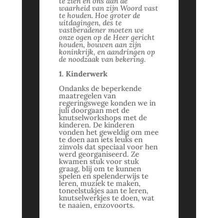
te zien en ons aan de
waarheid van zijn Woord vast
te houden. Hoe groter de
uitdagingen, des te
vastberadener moeten we
onze ogen op de Heer gericht
houden, bouwen aan zijn
koninkrijk, en aandringen op
de noodzaak van bekering.
1. Kinderwerk
Ondanks de beperkende
maatregelen van
regeringswege konden we in
juli doorgaan met de
knutselworkshops met de
kinderen. De kinderen
vonden het geweldig om mee
te doen aan iets leuks en
zinvols dat speciaal voor hen
werd georganiseerd. Ze
kwamen stuk voor stuk
graag, blij om te kunnen
spelen en spelenderwijs te
leren, muziek te maken,
toneelstukjes aan te leren,
knutselwerkjes te doen, wat
te naaien, enzovoorts.