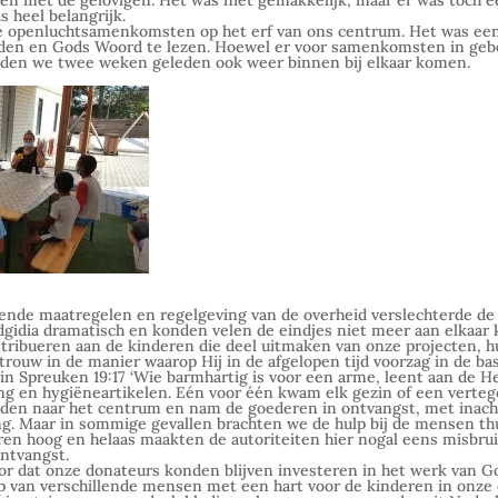
 met de gelovigen. Het was niet gemakkelijk, maar er was toch 
 heel belangrijk.
we openluchtsamenkomsten op het erf van ons centrum. Het was e
dden en Gods Woord te lezen. Hoewel er voor samenkomsten in ge
den we twee weken geleden ook weer binnen bij elkaar komen.
kende maatregelen en regelgeving van de overheid verslechterde de
dgidia dramatisch en konden velen de eindjes niet meer aan elkaar
tribueren aan de kinderen die deel uitmaken van onze projecten, h
trouw in de manier waarop Hij in de afgelopen tijd voorzag in de b
 in Spreuken 19:17 ‘Wie barmhartig is voor een arme, leent aan de He
ing en hygiëneartikelen. Eén voor één kwam elk gezin of een verte
tijden naar het centrum en nam de goederen in ontvangst, met inac
ing. Maar in sommige gevallen brachten we de hulp bij de mensen thu
ren hoog en helaas maakten de autoriteiten hier nogal eens misbru
ontvangst.
r dat onze donateurs konden blijven investeren in het werk van Go
p van verschillende mensen met een hart voor de kinderen in onze