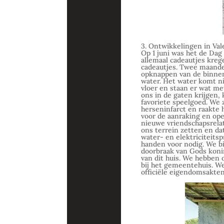
3. Ontwikkelingen in Val
Op 1 juni was het de Dag
allemaal cadeautjes kreg
cadeautjes. Twee maande
opknappen van de binnen
water. Het water komt nie
vloer en staan er wat me
ons in de gaten krijgen,
favoriete speelgoed. We 
herseninfarct en raakte 
voor de aanraking en ope
nieuwe vriendschapsrela
ons terrein zetten en d
water- en elektriciteits
handen voor nodig. We bi
doorbraak van Gods konin
van dit huis. We hebben
bij het gemeentehuis. W
officiële eigendomsakten