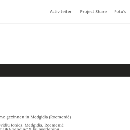
Activiteiten
Project Share
Foto’s
rme gezinnen in Medgidia (Roemenië)
vidiu Ionica, Medgidia, Roemenië
ng ORA zending & hulpverlening