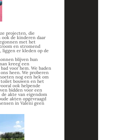
ze projecten, die
n ook de kinderen daar
begonnen met het
 stroom en stromend
, liggen er kleden op de
lonnen blijven hun
rman kreeg een
en bad voor hem. We baden
m ons heen. We proberen
e moeten nog een hek om
 toilet bouwen en het
 vooral ook helpende
jven bidden voor een
n de akte van eigendom
 oude akten opgevraagd
mensen in Valeni geen