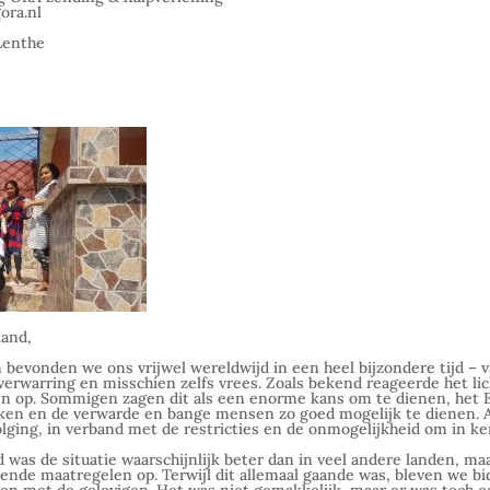
ora.nl
Lenthe
land,
bevonden we ons vrijwel wereldwijd in een heel bijzondere tijd –
 verwarring en misschien zelfs vrees. Zoals bekend reageerde het li
en op. Sommigen zagen dit als een enorme kans om te dienen, het E
ken en de verwarde en bange mensen zo goed mogelijk te dienen. A
olging, in verband met de restricties en de onmogelijkheid om in ke
d was de situatie waarschijnlijk beter dan in veel andere landen, ma
kende maatregelen op. Terwijl dit allemaal gaande was, bleven we 