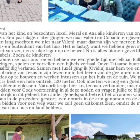
eni
 van het kind en bezochten Iuxel, Meral en Ana alle kinderen van on
en. Een paar dagen later gingen we naar Valeni en Cobadin en gave
n lang mochten we niet naar Valeni, maar daarna zijn we meteen 
- en buitenkant van het huis. Het is lastig, want we hebben geen
t van ver, een stukje lager op de heuvel. Nu is alles binnen geverfd
ubels. Zodra de kinderen
 komen ze naar ons toe en hebben we een goede tijd met elkaar. Bal
zingen, spelen en vertellen een bijbels verhaal. Onze Tataarse buu
halfzijdig verlamd. Samen met Iuxel ging ik (Ovidiu) naar hem toe 
nbaring van Jezus in zijn leven en in het leven van de gezinnen o
ties op te bouwen en werken intussen aan het huis en de tuin. W
at is best een hele omtrek, 120 meter. Ook moeten we nog een goed
probleem oplossen. Natuurlijk zijn hier kosten aan verbonden, maar
dden voor Gods voorziening in al deze noden en vragen jullie te bli
krijk in dit gebied. Een ander gebedspunt betreft het afronden va
 ons in de procedure gestort, een notaris in de arm genomen en de
e bidden voor een weg waar we zelf geen uitkomst zien, omdat de 
 van hun huis en land hebben.