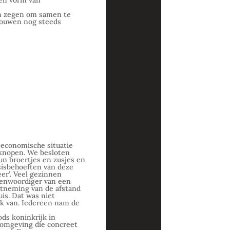
een vorm van
en zegen om samen te
bouwen nog steeds
 economische situatie
 knopen. We besloten
un broertjes en zusjes en
asisbehoeften van deze
er’. Veel gezinnen
genwoordiger van een
htneming van de afstand
is. Dat was niet
ik van. Iedereen nam de
ds koninkrijk in
 omgeving die concreet