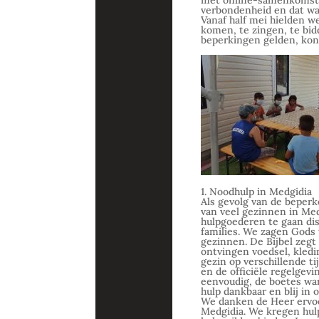
met online-samenkomsten
verbondenheid en dat was
Vanaf half mei hielden 
komen, te zingen, te bi
beperkingen gelden, kon
1. Noodhulp in Medgidia
Als gevolg van de beper
van veel gezinnen in Me
hulpgoederen te gaan dis
families. We zagen Gods 
gezinnen. De Bijbel zegt
ontvingen voedsel, kled
gezin op verschillende 
en de officiële regelgev
eenvoudig, de boetes wa
hulp dankbaar en blij in 
We danken de Heer ervoo
Medgidia. We kregen hul